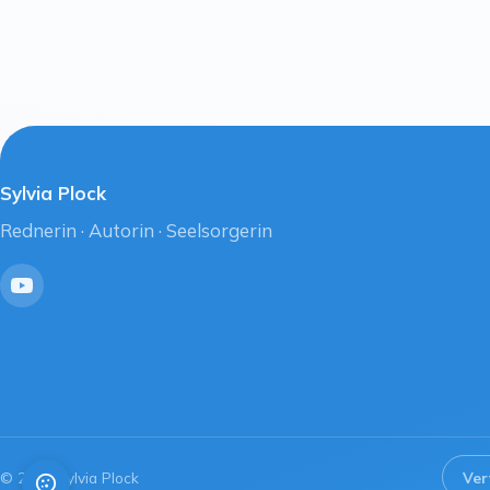
Sylvia Plock
Rednerin · Autorin · Seelsorgerin
YouTube
© 2026 Sylvia Plock
Ver